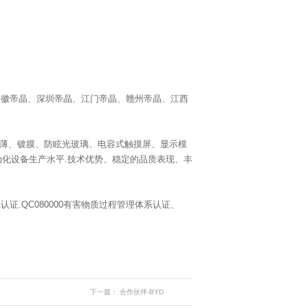
有安徽帝晶、深圳帝晶、江门帝晶、赣州帝晶、江西
减薄、镀膜、防眩光玻璃、电容式触摸屏、显示模
动化设备生产水平.技术优势、稳定的品质表现、丰
认证.QC080000有害物质过程管理体系认证、
下一篇：
合作伙伴-BYD