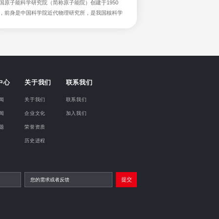
国原子能科学研究院（简称原子能院）创建于1950
，前身是中国科学院近代物理研究所，是我国核科学
术的发祥地和基础性、前瞻性、先导性、工程性核科
综合基地。
中心
关于我们
联系我们
闻
关于我们
联系我们
闻
企业文化
加入我们
题
荣誉资质
历史进程
提交