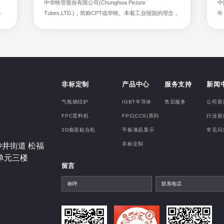
中华映管股份有限公司(Chunghwa Picture
中
6
Tubes,LTD.)，简称CPT或华映。本着工业报国的理念，
年
股份
致力于台湾视讯产品关键零组件映像管的研究开发与生
技
：
产。
研
非标定制
产品中心
服务支持
新闻
气氛烧结炉
IGBT半导体
售后服务
公司新
FPC置料机
FPC(CCS)系列
行业新
3D曲面贴合机
平板液晶显示
常见问
非标定制
沙井街道 松福
单元三楼
留言