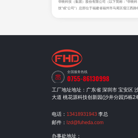
华映科技（集团）股份有限公司（以下简称：“华映科
技”或“公司”）总部位于福建省福州市马尾区儒江西路
号，注册资本27.66亿元。前身是闽东电机（集团）
有限公司，1993年在深圳证券交易所上市，股票代码
000536。
全国服务热线
0755-86130998
工厂地址地址：广东省 深圳市 宝安区 
大道 桃花源科技创新园(沙井分园)5栋2
电话：
13418931943
李总
邮件：
lzd@fuheda.com
办事处地址：