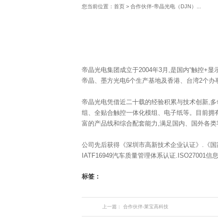
您当前位置：
首页
>
合作伙伴-帝晶光电（DJN）...
帝晶光电集团成立于2004年3月,是国内“触控
帝晶、墨方光电6个生产基地及香港、台湾2个办
帝晶光电凭借近二十载的经验积累与技术创新,多
组、全贴合触控一体化模组、电子纸等。目前拥有
富的产品线和综合配套能力,满足国内、国外各类
公司先后获得《深圳市高新技术企业认证》.《国家高新
IATF16949汽车质量管理体系认证.ISO2700
标签：
上一篇：
合作伙伴-莱宝高科技