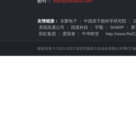
邮件：
liqin@fuheda.com
友情链接：
东聚电子
|
中国原子能科学研究院
|
美国高通公司
|
国显科技
|
宇顺
|
SHARP
|
莱
彩虹集团
|
爱国者
|
中华映管
http://www.fhd
版权所有 © 2010-2023 深圳市福和大自动化有限公司
粤ICP备