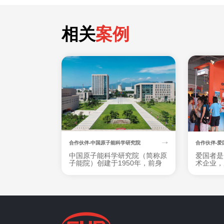
相关
案例
合作伙伴-中国原子能科学研究院
合作伙伴-爱
中国原子能科学研究院（简称原
爱国者是
子能院）创建于1950年，前身
术企业，
是中国科学院近代物理研究所，
于为用户
是我国核科学技术的发祥地和基
品，业务
础性、前瞻性、先导性、工程性
动存储、
核科研综合基地。
电子教育
远销欧美
地区。