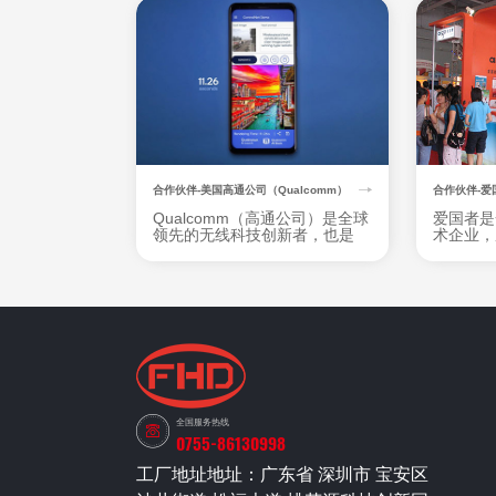
合作伙伴-美国高通公司（Qualcomm）
合作伙伴-爱
Qualcomm（高通公司）是全球
爱国者是
领先的无线科技创新者，也是
术企业，
5G研发、商用与实现规模化的
于为用户
推动力量。我们致力于发明突破
品，业务
性的基础科技。变革了世界连
动存储、
接、计算和沟通的方式。把手机
电子教育
连接到互联网，Qualcomm的发
远销欧美
明开启了移动互联时代。
地区。
全国服务热线
0755-86130998
工厂地址地址：广东省 深圳市 宝安区