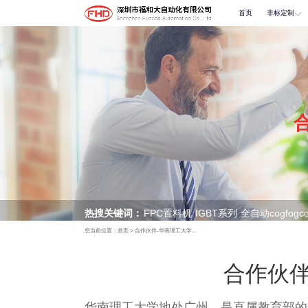
首页
非标定制
热搜关键词：
FPC置料机
IGBT系列
全自动cogfogc
您当前位置：
首页
>
合作伙伴-华南理工大学...
多层冷热高压贴合机
合作伙伴
华南理工大学地处广州，是直属教育部的