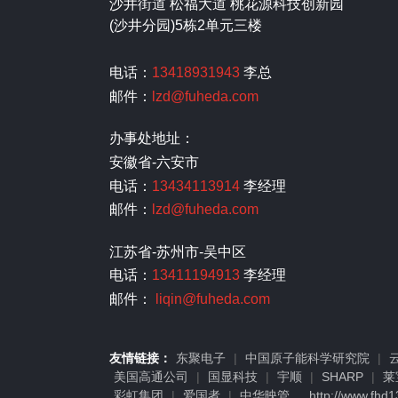
沙井街道 松福大道 桃花源科技创新园
(沙井分园)5栋2单元三楼
电话：
13418931943
李总
邮件：
lzd@fuheda.com
办事处地址：
安徽省-六安市
电话：
13434113914
李经理
邮件：
lzd@fuheda.com
江苏省-苏州市-吴中区
电话：
13411194913
李经理
邮件：
liqin@fuheda.com
友情链接：
东聚电子
|
中国原子能科学研究院
|
美国高通公司
|
国显科技
|
宇顺
|
SHARP
|
莱
彩虹集团
|
爱国者
|
中华映管
http://www.fhd