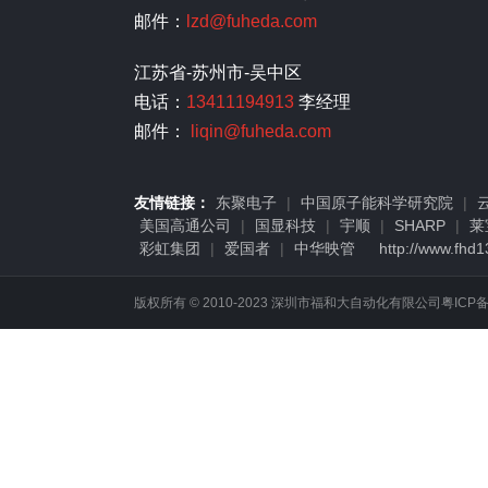
邮件：
lzd@fuheda.com
江苏省-苏州市-吴中区
电话：
13411194913
李经理
邮件：
liqin@fuheda.com
友情链接：
东聚电子
|
中国原子能科学研究院
|
美国高通公司
|
国显科技
|
宇顺
|
SHARP
|
莱
彩虹集团
|
爱国者
|
中华映管
http://www.fhd
版权所有 © 2010-2023 深圳市福和大自动化有限公司
粤ICP备