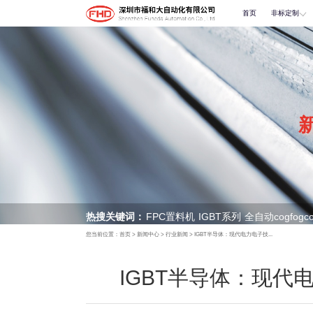
首页
非标定制
热搜关键词：
FPC置料机
IGBT系列
全自动cogfogc
您当前位置：
首页
>
新闻中心
>
行业新闻
>
IGBT半导体：现代电力电子技...
多层冷热高压贴合机
IGBT半导体：现