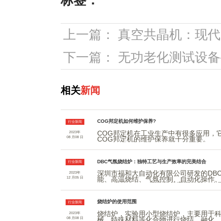
标签：
上一篇：
真空共晶机：现代
下一篇：
无功老化测试设备
重要工具
相关
新闻
COG邦定机如何维护保养?
行业新闻
COG邦定机在工业生产中有很多应用，
2023年
COG邦定机的维护保养就十分重要。
08 月08 日
DBC气氛烧结炉：独特工艺与生产效率的完美结合
行业新闻
深圳市福和大自动化有限公司研发的DB
2023年
能、高温烧结、气氛控制、自动化操作
12 月05 日
IGBT模块、GTR模块等的高温烧结，
烧结炉的使用范围
行业新闻
烧结炉，实验用小型烧结炉，主要用于
2023年
械、特殊材料等化合物进行烧结、融化
08 月08 日