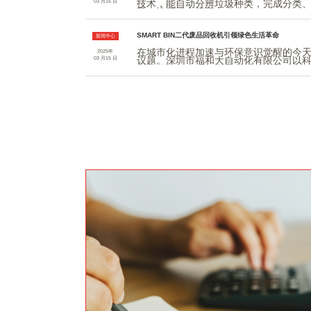
技术，能自动分辨垃圾种类，完成分类
03 月15 日
品，让环保变得更有动力。
SMART BIN二代废品回收机引领绿色生活革命
新闻中心
在城市化进程加速与环保意识觉醒的今
2025年
议题。深圳市福和大自动化有限公司以科技
03 月15 日
以颠覆性技术重新定义垃圾分类与回收
技术赋能，让回收更“聪明” SMART BIN二代废品回收机集人工智能、物联网与自动化技术于一
体，实现了垃圾回收的全程智能化。设备
罐、纸张等20余类常见可回收物，分类
投递，设备即可自动完成称重、压缩与
分，大幅提升公众参与便捷性。其模块
化场景需求。 环保效益与经济效益双赢 作为“城市矿产”的挖掘者，通过压缩技术减少运输频次
20%以上，显著降低碳排放。设备内置
统模式下降30%。对用户而言，积分兑
闭环；对企业及市政部门，实