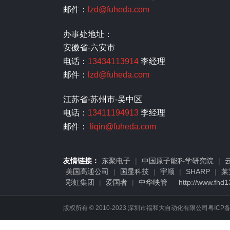
邮件：
lzd@fuheda.com
办事处地址：
安徽省-六安市
电话：
13434113914
李经理
邮件：
lzd@fuheda.com
江苏省-苏州市-吴中区
电话：
13411194913
李经理
邮件：
liqin@fuheda.com
友情链接：
东聚电子
|
中国原子能科学研究院
|
美国高通公司
|
国显科技
|
宇顺
|
SHARP
|
莱
彩虹集团
|
爱国者
|
中华映管
http://www.fhd
版权所有 © 2010-2023 深圳市福和大自动化有限公司
粤ICP备