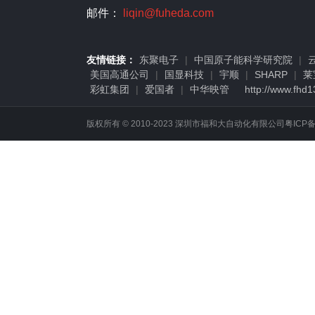
邮件：
liqin@fuheda.com
友情链接：
东聚电子
|
中国原子能科学研究院
|
美国高通公司
|
国显科技
|
宇顺
|
SHARP
|
莱
彩虹集团
|
爱国者
|
中华映管
http://www.fhd
版权所有 © 2010-2023 深圳市福和大自动化有限公司
粤ICP备