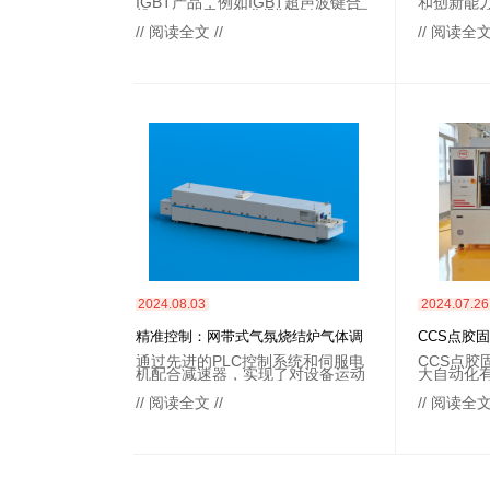
IGBT产品，例如IGBT超声波键合
和创新能
COG/FO
机、IGBT无功老化测试机以其优异
声波键合
的性能，可以提供高效率、稳定可
者。
// 阅读全文 //
// 阅读全文 
靠的功率控制。
2024.08.03
2024.07.26
精准控制：网带式气氛烧结炉气体调
CCS点胶
节与测量技术
造领域也发
通过先进的PLC控制系统和伺服电
CCS点
机配合减速器，实现了对设备运动
大自动化
的精确控制，确保了烧结过程的稳
设备。通
定性和重复性。加热区配备了高精
们可以更
// 阅读全文 //
// 阅读全文 
度热电偶和先进的PID微电脑温控
的优势和
系统，能够实现精确温度调节，满
对您有所
足了不同材料烧结的严苛要求。
题，请随