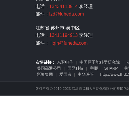
电话：
13434113914
李经理
邮件：
lzd@fuheda.com
江苏省-苏州市-吴中区
电话：
13411194913
李经理
邮件：
liqin@fuheda.com
友情链接：
东聚电子
|
中国原子能科学研究院
|
美国高通公司
|
国显科技
|
宇顺
|
SHARP
|
莱
彩虹集团
|
爱国者
|
中华映管
http://www.fhd
版权所有 © 2010-2023 深圳市福和大自动化有限公司
粤ICP备