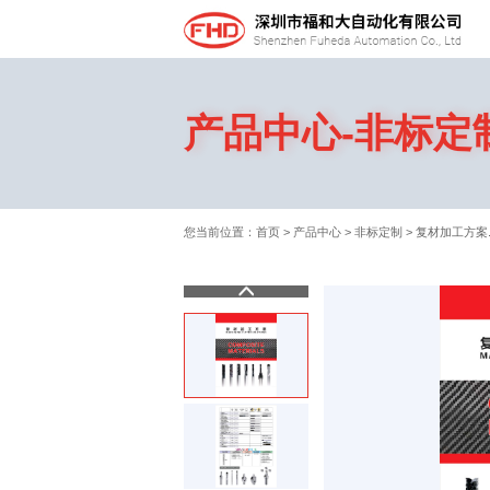
产品中心-非标定
您当前位置：
首页
>
产品中心
>
非标定制
>
复材加工方案..